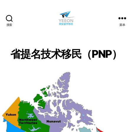
搜索
菜单
颐
安
留
学
省提名技术移民（PNP）
移
民