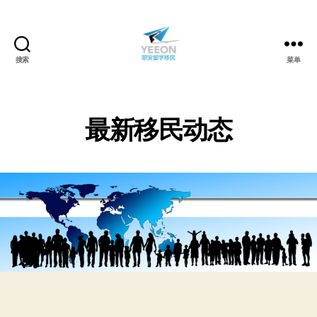
搜索
菜单
颐
安
留
学
最新移民动态
移
民